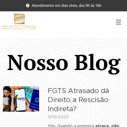
Atendimento em dias úteis, das 9h às 18h
Nosso Blog
FGTS Atrasado dá
Direito a Rescisão
Indireta?
11/12/2025
Sim. Quando a empresa
atrasa, não