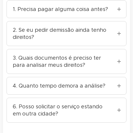
1. Precisa pagar alguma coisa antes?
Não! Nosso atendimento é gratuito até
você receber a quantia da sua causa.
2. Se eu pedir demissão ainda tenho
direitos?
Tem direito sim! Inclusive a danos morais.
Mas também tem direito ao FGTS, Aviso
3. Quais documentos é preciso ter
Prévio, Seguro Desemprego e muito mais!
para analisar meus direitos?
Somente alguns documentos, como
registros de pagamento (PIX), conversas de
4. Quanto tempo demora a análise?
WhatsApp e muitas vezes conseguimos
Fazemos rapidamente pelo WhatsApp!
sem documento algum.
6. Posso solicitar o serviço estando
em outra cidade?
Sim! Tanto os processos extrajudiciais
quanto os judiciais são eletrônicos. Por isso