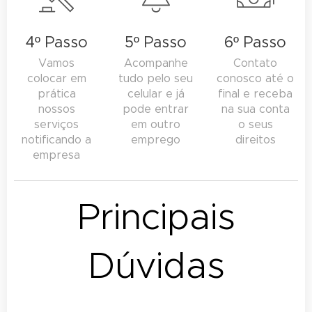
4º Passo
5º Passo
6º Passo
Vamos
Acompanhe
Contato
colocar em
tudo pelo seu
conosco até o
prática
celular e já
final e receba
nossos
pode entrar
na sua conta
serviços
em outro
o seus
notificando a
emprego
direitos
empresa
Principais
Dúvidas