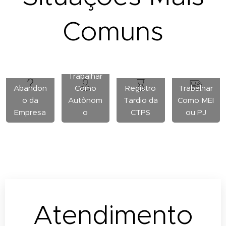
Comuns
Trabalhar
Abandon
Como
Registro
Trabalhar
o da
Autônom
Tardio da
Como MEI
Empresa
o
CTPS
ou PJ
Atendimento